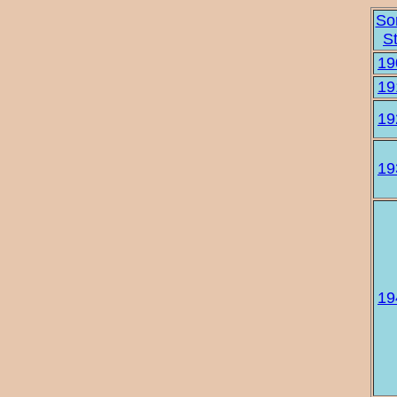
Sor
St
19
19
19
19
19