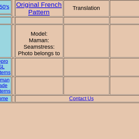
Original French
50's
Translation
Pattern
Model:
Maman:
Seamstress:
Photo belongs to
pro
GL
terns
man
ade
terns
ome
Contact Us