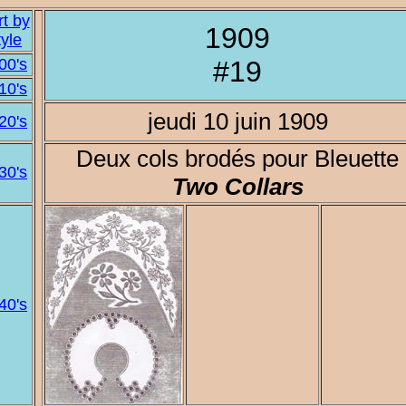
t by
1909
yle
00's
#19
10's
jeudi 10 juin 1909
20's
Deux cols brodés pour Bleuette
30's
Two Collars
40's