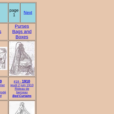
page
Next
1
Purses
s
Bags and
Boxes
0
1910
#18 -
rier
jeudi 2 juin 1910
Rideau de
brodé
berceau
t
Bed Curtains