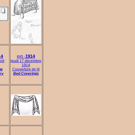
14
1914
#45 -
oût
jeudi 17 décembre
1914
ne
Couverture de lit
ry
Bed Coverings