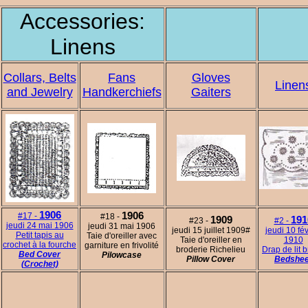
Accessories:
Linens
Collars, Belts
Fans
Gloves
Linen
and Jewelry
Handkerchiefs
Gaiters
1906
1906
#17 -
#18 -
1909
191
#23 -
#2 -
jeudi 24 mai 1906
jeudi 31 mai 1906
jeudi 15 juillet 1909#
jeudi 10 fév
Petit tapis au
Taie d'oreiller avec
Taie d'oreiller en
1910
crochet à la fourche
garniture en frivolité
broderie Richelieu
Drap de lit 
Bed Cover
Pilowcase
Pillow Cover
Bedshee
(Crochet)