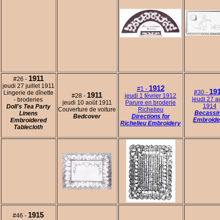
1911
#26 -
jeudi 27 juillet 1911
1912
#1 -
19
#30 -
Lingerie de dînette
1911
#28 -
jeudi 1 février 1912
jeudi 27 a
- broderies
jeudi 10 août 1911
Parure en broderie
1914
Doll's Tea Party
Couverture de voiture
Richelieu
Becassi
Linens
Bedcover
Directions for
Embroide
Embroidered
Richelieu Embroidery
Tablecloth
1915
#46 -