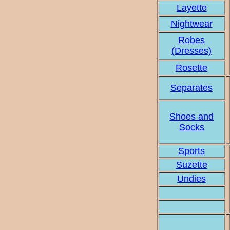
Layette
Nightwear
Robes
(Dresses)
Rosette
Separates
Shoes and
Socks
Sports
Suzette
Undies